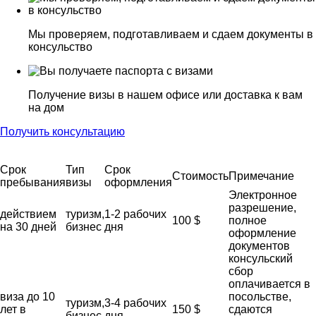
Мы проверяем, подготавливаем и сдаем документы в
консульство
Получение визы в нашем офисе или доставка к вам
на дом
Получить консультацию
Срок
Тип
Срок
Стоимость
Примечание
пребывания
визы
оформления
Электронное
разрешение,
действием
туризм,
1-2 рабочих
100 $
полное
на 30 дней
бизнес
дня
оформление
документов
консульский
сбор
оплачивается в
виза до 10
посольстве,
туризм,
3-4 рабочих
лет в
150 $
сдаются
бизнес
дня