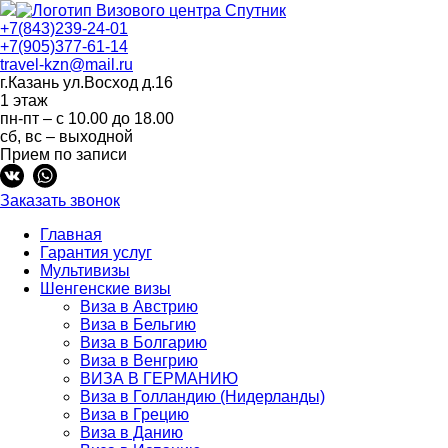
+7(843)239-24-01
+7(905)377-61-14
travel-kzn@mail.ru
г.Казань ул.Восход д.16
1 этаж
пн-пт – с 10.00 до 18.00
сб, вс – выходной
Прием по записи
Заказать звонок
Главная
Гарантия услуг
Мультивизы
Шенгенские визы
Виза в Австрию
Виза в Бельгию
Виза в Болгарию
Виза в Венгрию
ВИЗА В ГЕРМАНИЮ
Виза в Голландию (Нидерланды)
Виза в Грецию
Виза в Данию